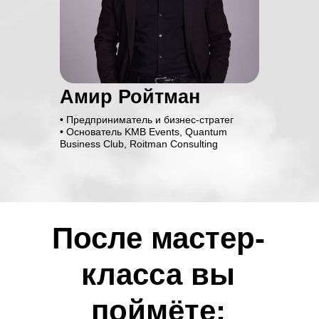
Амир Ройтман
• Предприниматель и бизнес-стратег
КУПИ БИЛЕТ
• Основатель KMB Events, Quantum
ДО 15 ИЮЛЯ!
Business Club, Roitman Consulting
500 лей
600 лей
ПОЛУЧИТЬ БИЛЕТ
Дата проведения мастер класса:
15 июля (среда) с 19:00 до 22:00