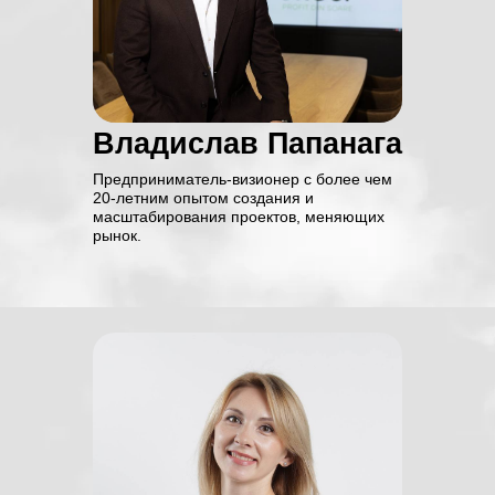
Владислав Папанага
Предприниматель-визионер с более чем
После мастер-
20-летним опытом создания и
масштабирования проектов, меняющих
класса вы
рынок.
поймёте:
Как построить команду
01
продаж, которая работает
на результат
Как подбирать,
02
адаптировать и
развивать менеджеров
Какие ошибки мешают