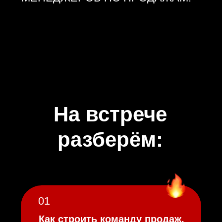
02
Как подбирать,
адаптировать и развивать
менеджеров по продажам
03
Как выстраивать процессы,
которые помогают отделу
продаж выполнять план
04
Как управлять командой без
постоянного ручного