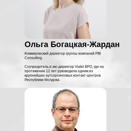
03
отделу продаж стабильно
выполнять план
Как выстроить процессы,
04
роли и ответственность в
команде
Как руководителю управлять
Ольга Богацкая-Жардан
05
продажами без постоянного
ручного контроля
Коммерческий директор группы компаний PfB
Consulting.
Соучредитель и экс-директор Viatel BPO, где на
протяжении 12 лет руководила одним из
крупнейших аутсорсинговых контакт-центров
Республики Молдова.
Как проходят
наши мастер
классы